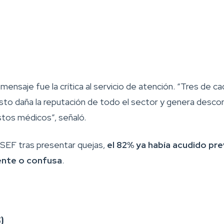
nsaje fue la crítica al servicio de atención. “Tres de ca
Esto daña la reputación de todo el sector y genera descon
stos médicos”, señaló.
EF tras presentar quejas,
el 82% ya había acudido pr
iente o confusa
.
)