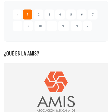
‹
1
2
3
4
5
6
7
8
9
10
...
98
99
›
¿QUÉ ES LA AMIS?