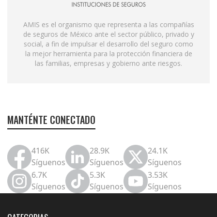
AMIS es el organismo que representa a las compañías
de seguros de México ante el sector público, privado y
social, a fin de impulsar el desarrollo del seguro como
la mejor herramienta para la protección financiera de
las familias, empresas y gobierno ante riesgos.
MANTÉNTE CONECTADO
416K
28.9K
24.1K
Síguenos
Síguenos
Síguenos
6.7K
5.3K
3.53K
Síguenos
Síguenos
Síguenos