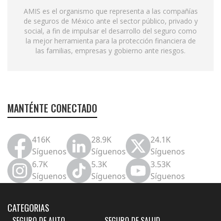
AMIS es el organismo que representa a las compañías
de seguros de México ante el sector público, privado y
social, a fin de impulsar el desarrollo del seguro como
la mejor herramienta para la protección financiera de
las familias, empresas y gobierno ante riesgos.
MANTÉNTE CONECTADO
416K
28.9K
24.1K
Síguenos
Síguenos
Síguenos
6.7K
5.3K
3.53K
Síguenos
Síguenos
Síguenos
CATEGORIAS
SEGURO DE AUTO
SEGURO DE SALUD