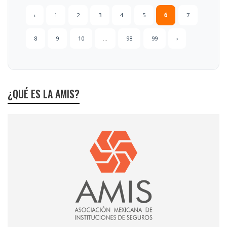
‹
1
2
3
4
5
6
7
8
9
10
...
98
99
›
¿QUÉ ES LA AMIS?